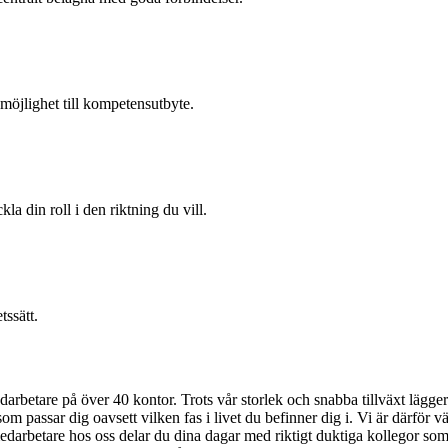
öjlighet till kompetensutbyte.
la din roll i den riktning du vill.
tssätt.
betare på över 40 kontor. Trots vår storlek och snabba tillväxt lägger 
m passar dig oavsett vilken fas i livet du befinner dig i. Vi är därför 
medarbetare hos oss delar du dina dagar med riktigt duktiga kollegor som