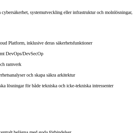
cybersäkerhet, systemutveckling eller infrastruktur och molnlösningar, o
d Platform, inklusive deras säkerhetsfunktioner
ng samt DevOps/DevSecOp
 och ramverk
rhetsanalyser och skapa säkra arkitektur
ka lösningar för både tekniska och icke-tekniska intressenter
centralt belägna med goda förbindelser.