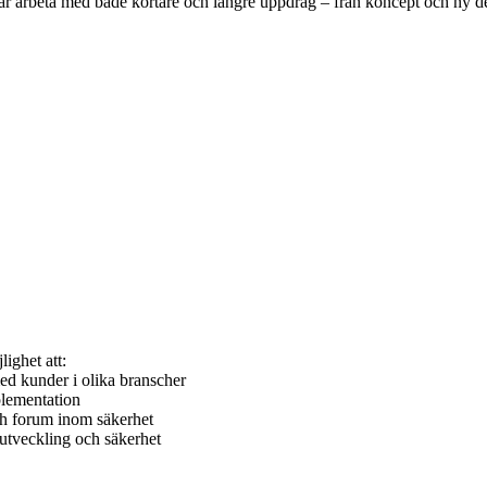
år arbeta med både kortare och längre uppdrag – från koncept och ny desi
ighet att:
med kunder i olika branscher
mplementation
och forum inom säkerhet
 utveckling och säkerhet