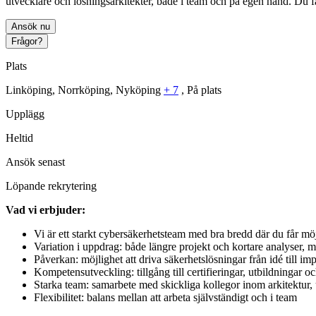
utvecklare och lösningsarkitekter, både i team och på egen hand. Du f
Ansök nu
Frågor?
Plats
Linköping, Norrköping, Nyköping
+
7
, På plats
Upplägg
Heltid
Ansök senast
Löpande rekrytering
Vad vi erbjuder:
Vi är ett starkt cybersäkerhetsteam med bra bredd där du får möjl
Variation i uppdrag: både längre projekt och kortare analyser, 
Påverkan: möjlighet att driva säkerhetslösningar från idé till i
Kompetensutveckling: tillgång till certifieringar, utbildningar 
Starka team: samarbete med skickliga kollegor inom arkitektur,
Flexibilitet: balans mellan att arbeta självständigt och i team