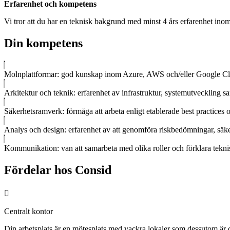
Erfarenhet och kompetens
Vi tror att du har en teknisk bakgrund med minst 4 års erfarenhet inom 
Din kompetens
Molnplattformar: god kunskap inom Azure, AWS och/eller Google Clou
Arkitektur och teknik: erfarenhet av infrastruktur, systemutveckli
Säkerhetsramverk: förmåga att arbeta enligt etablerade best practices
Analys och design: erfarenhet av att genomföra riskbedömningar, säke
Kommunikation: van att samarbeta med olika roller och förklara teknis
Fördelar hos Consid
Centralt kontor
Din arbetsplats är en mötesplats med vackra lokaler som dessutom är 