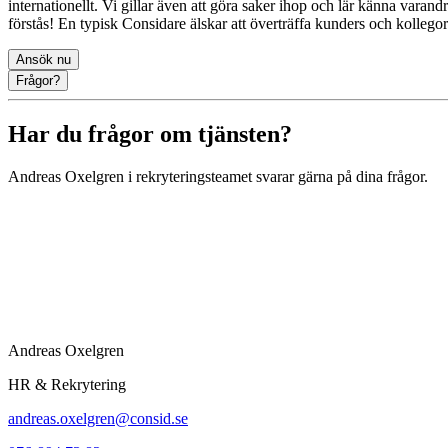
internationellt. Vi gillar även att göra saker ihop och lär känna varand
förstås! En typisk Considare älskar att överträffa kunders och kollego
Ansök nu
Frågor?
Har du frågor om tjänsten?
Andreas Oxelgren
i rekryteringsteamet svarar gärna på dina frågor.
Andreas Oxelgren
HR & Rekrytering
andreas.oxelgren@consid.se