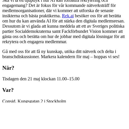
Ska vi ta ett djupdyk i hur AI kan förbättra rekrytering och
engagemang? Det är fokus för vår kommande nätverksträff för
medlemsorganisationer, där vi kommer att utforska de senaste
insikterna och bästa praktikerna.
Rek.ai
besöker oss för att berätta
om hur du kan använda AI för att stärka den digitala medlemsresan.
Dessutom är vi glada att kunna meddela att ett av Sveriges politiska
partier Socialdemokraterna samt Fackförbundet Vision kommer att
gästa oss och berätta om hur de jobbar med digitala lösningar för att
rekrytera och engagera medlemmar.
Gå med oss för att få ny kunskap, utöka ditt nätverk och delta i
branschdiskussioner. Markera kalendern för maj – hoppas vi ses!
När?
Tisdagen den 21 maj klockan 11.00–15.00
Var?
Consid, Kungsgatan 2 i Stockholm
Hur?
Du får kunskap, nya kontakter, lunch och kaffe på maten