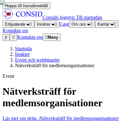
Hoppa till huvudinnehåll
Consids logotyp
Till startsidan
Case
Erbjudande
Insikter
Om oss
Karriär
Kontakta oss
Kontakta oss
Meny
Startsida
Insikter
Event och webbinarier
Nätverksträff för medlemsorganisationer
Event
Nätverksträff för
medlemsorganisationer
Läs mer om detta
-Nätverksträff för medlemsorganisationer