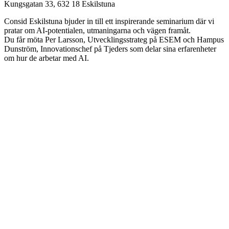
Kungsgatan 33, 632 18 Eskilstuna
Consid Eskilstuna bjuder in till ett inspirerande seminarium där vi
pratar om AI-potentialen, utmaningarna och vägen framåt.
Du får möta Per Larsson, Utvecklingsstrateg på ESEM och Hampus
Dunström, Innovationschef på Tjeders som delar sina erfarenheter
om hur de arbetar med AI.
Hampus Dunström
Innovationschef på Tjeders Industri
Per Larsson