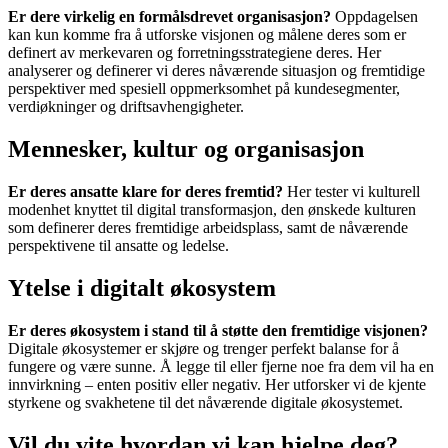
Er dere virkelig en formålsdrevet organisasjon?
Oppdagelsen
kan kun komme fra å utforske visjonen og målene deres som er
definert av merkevaren og forretningsstrategiene deres. Her
analyserer og definerer vi deres nåværende situasjon og fremtidige
perspektiver med spesiell oppmerksomhet på kundesegmenter,
verdiøkninger og driftsavhengigheter.
Mennesker, kultur og organisasjon
Er deres ansatte klare for deres fremtid?
Her tester vi kulturell
modenhet knyttet til digital transformasjon, den ønskede kulturen
som definerer deres fremtidige arbeidsplass, samt de nåværende
perspektivene til ansatte og ledelse.
Ytelse i digitalt økosystem
Er deres økosystem i stand til å støtte den fremtidige visjonen?
Digitale økosystemer er skjøre og trenger perfekt balanse for å
fungere og være sunne. Å legge til eller fjerne noe fra dem vil ha en
innvirkning – enten positiv eller negativ. Her utforsker vi de kjente
styrkene og svakhetene til det nåværende digitale økosystemet.
Vil du vite hvordan vi kan hjelpe deg?