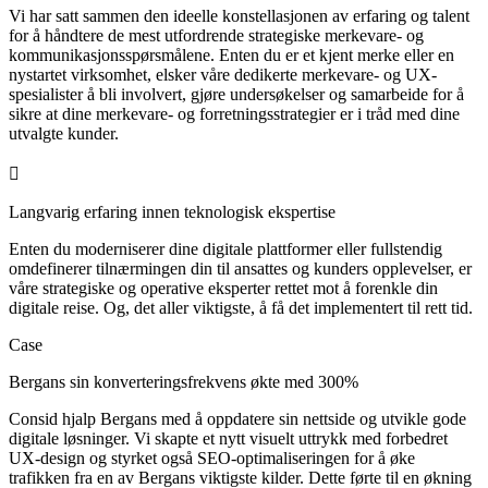
Vi har satt sammen den ideelle konstellasjonen av erfaring og talent
for å håndtere de mest utfordrende strategiske merkevare- og
kommunikasjonsspørsmålene. Enten du er et kjent merke eller en
nystartet virksomhet, elsker våre dedikerte merkevare- og UX-
spesialister å bli involvert, gjøre undersøkelser og samarbeide for å
sikre at dine merkevare- og forretningsstrategier er i tråd med dine
utvalgte kunder.
Langvarig erfaring innen teknologisk ekspertise
Enten du moderniserer dine digitale plattformer eller fullstendig
omdefinerer tilnærmingen din til ansattes og kunders opplevelser, er
våre strategiske og operative eksperter rettet mot å forenkle din
digitale reise. Og, det aller viktigste, å få det implementert til rett tid.
Case
Bergans sin konverteringsfrekvens økte med 300%
Consid hjalp Bergans med å oppdatere sin nettside og utvikle gode
digitale løsninger. Vi skapte et nytt visuelt uttrykk med forbedret
UX-design og styrket også SEO-optimaliseringen for å øke
trafikken fra en av Bergans viktigste kilder. Dette førte til en økning