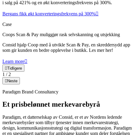
i salg på 421% og en økt konverteringsfrekvens på 300%.
Bergans fikk økt konverteringsfrekvens på 300%
Case
Coops Scan & Pay muliggjør rask selvskanning og utsjekking
Consid hjalp Coop med å utvikle Scan & Pay, en skreddersydd app
som gir kunden en bedre opplevelse i butikk. Les mer her!
Learn more
Tidligere
1
/
2
Neste
Paradigm Brand Consultancy
Et prisbelønnet merkevarebyrå
Paradigm, et datterselskap av Consid, er et av Nordens ledende
merkevarebyråer som tilbyr tjenester innen merkevarestrategi,
design, kommunikasjonsstrategi og digital transformasjon. Paradigm
er en spesialisert partner for ambisiøse kunder som deler forståelsen