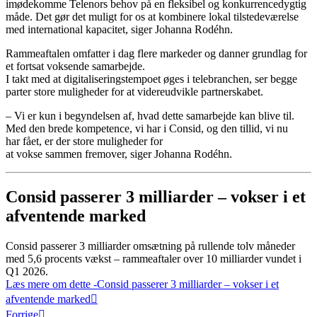
imødekomme Telenors behov på en fleksibel og konkurrencedygtig
måde. Det gør det muligt for os at kombinere lokal tilstedeværelse
med international kapacitet, siger Johanna Rodéhn.
Rammeaftalen omfatter i dag flere markeder og danner grundlag for
et fortsat voksende samarbejde.
I takt med at digitaliseringstempoet øges i telebranchen, ser begge
parter store muligheder for at videreudvikle partnerskabet.
– Vi er kun i begyndelsen af, hvad dette samarbejde kan blive til.
Med den brede kompetence, vi har i Consid, og den tillid, vi nu
har fået, er der store muligheder for
at vokse sammen fremover, siger Johanna Rodéhn.
Consid passerer 3 milliarder – vokser i et
afventende marked
Consid passerer 3 milliarder omsætning på rullende tolv måneder
med 5,6 procents vækst – rammeaftaler over 10 milliarder vundet i
Q1 2026.
Læs mere om dette
-Consid passerer 3 milliarder – vokser i et
afventende marked
Forrige