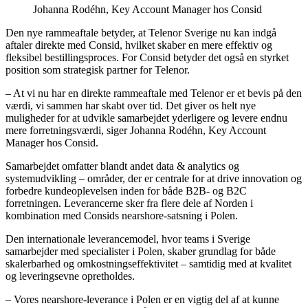
Johanna Rodéhn, Key Account Manager hos Consid
Den nye rammeaftale betyder, at Telenor Sverige nu kan indgå
aftaler direkte med Consid, hvilket skaber en mere effektiv og
fleksibel bestillingsproces. For Consid betyder det også en styrket
position som strategisk partner for Telenor.
– At vi nu har en direkte rammeaftale med Telenor er et bevis på den
værdi, vi sammen har skabt over tid. Det giver os helt nye
muligheder for at udvikle samarbejdet yderligere og levere endnu
mere forretningsværdi, siger Johanna Rodéhn, Key Account
Manager hos Consid.
Samarbejdet omfatter blandt andet data & analytics og
systemudvikling – områder, der er centrale for at drive innovation og
forbedre kundeoplevelsen inden for både B2B- og B2C
forretningen. Leverancerne sker fra flere dele af Norden i
kombination med Consids nearshore-satsning i Polen.
Den internationale leverancemodel, hvor teams i Sverige
samarbejder med specialister i Polen, skaber grundlag for både
skalerbarhed og omkostningseffektivitet – samtidig med at kvalitet
og leveringsevne opretholdes.
– Vores nearshore-leverance i Polen er en vigtig del af at kunne