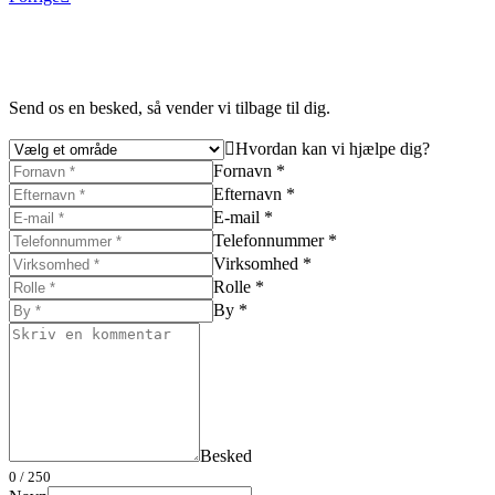
Send os en besked, så vender vi tilbage til dig.
Hvordan kan vi hjælpe dig?
Fornavn *
Efternavn *
E-mail *
Telefonnummer *
Virksomhed *
Rolle *
By *
Besked
0
/ 250