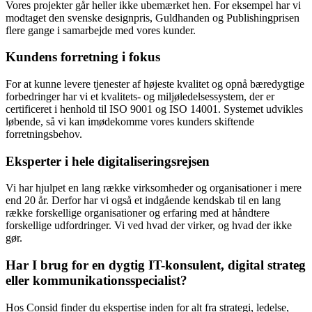
Vores projekter går heller ikke ubemærket hen. For eksempel har vi
modtaget den svenske designpris, Guldhanden og Publishingprisen
flere gange i samarbejde med vores kunder.
Kundens forretning i fokus
For at kunne levere tjenester af højeste kvalitet og opnå bæredygtige
forbedringer har vi et kvalitets- og miljøledelsessystem, der er
certificeret i henhold til ISO 9001 og ISO 14001. Systemet udvikles
løbende, så vi kan imødekomme vores kunders skiftende
forretningsbehov.
Eksperter i hele digitaliseringsrejsen
Vi har hjulpet en lang række virksomheder og organisationer i mere
end 20 år. Derfor har vi også et indgående kendskab til en lang
række forskellige organisationer og erfaring med at håndtere
forskellige udfordringer. Vi ved hvad der virker, og hvad der ikke
gør.
Har I brug for en dygtig IT-konsulent, digital strateg
eller kommunikationsspecialist?
Hos Consid finder du ekspertise inden for alt fra strategi, ledelse,