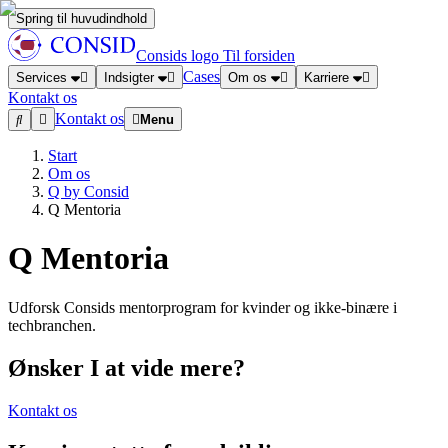
Spring til huvudindhold
Consids logo
Til forsiden
Cases
Services
Indsigter
Om os
Karriere
Kontakt os
Kontakt os
Menu
Start
Om os
Q by Consid
Q Mentoria
Q Mentoria
Udforsk Consids mentorprogram for kvinder og ikke-binære i
techbranchen.
Ønsker I at vide mere?
Kontakt os