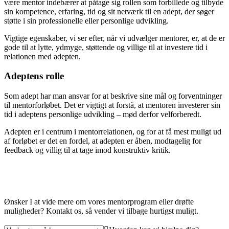
være mentor indebærer at påtage sig rollen som forbillede og tilbyde
sin kompetence, erfaring, tid og sit netværk til en adept, der søger
støtte i sin professionelle eller personlige udvikling.
Vigtige egenskaber, vi ser efter, når vi udvælger mentorer, er, at de er
gode til at lytte, ydmyge, støttende og villige til at investere tid i
relationen med adepten.
Adeptens rolle
Som adept har man ansvar for at beskrive sine mål og forventninger
til mentorforløbet. Det er vigtigt at forstå, at mentoren investerer sin
tid i adeptens personlige udvikling – mød derfor velforberedt.
Adepten er i centrum i mentorrelationen, og for at få mest muligt ud
af forløbet er det en fordel, at adepten er åben, modtagelig for
feedback og villig til at tage imod konstruktiv kritik.
Ønsker I at vide mere om vores mentorprogram eller drøfte
muligheder? Kontakt os, så vender vi tilbage hurtigst muligt.