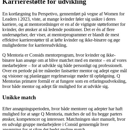
Karrierestøtte for udvikling
En kortlægning fra Perspetivo, gennemført på vegne af Women for
Leaders i 2023, viste, at mange kvinder føler sig usikre i deres
karriere, og at mentorordninger er en af de vigtigste støtteformer for
kvinder, der ønsker at nå ledende positioner. Det er én af flere
undersøgelser, der viser, at mentorprogrammer er blandt de mest
effektive karrierestøtter til at løfte kvinder og ikke-binære og øge
mulighederne for karriereudvikling.
Q Mentoria er Consids mentorprogram, hvor kvinder og ikke-
binære kan ansøge om at blive matchet med en mentor – en af vores
medarbejdere – for at udvikle sig både personligt og professionelt.
Over en periode på tre måneder fastsætter mentor og adept egne mål
og visioner og planlægger regelmæssige møder til opfølgning. Q
Mentorias primære formål er at fungere som en erfaringsudveksling,
hvor både mentor og adept får mulighed for at udvikle sig.
Unikke match
Efter ansøgningsperioden, hvor både mentorer og adepter har haft
mulighed for at søge Q Mentoria, matches de ud fra begge parters
ønsker, kompetencer og interesser. Matchningen sker manuelt, hvor
en udvalgt gruppe medarbejdere i Consid gennemgår hver
ansøgning for at sikre det bedst mulige match.