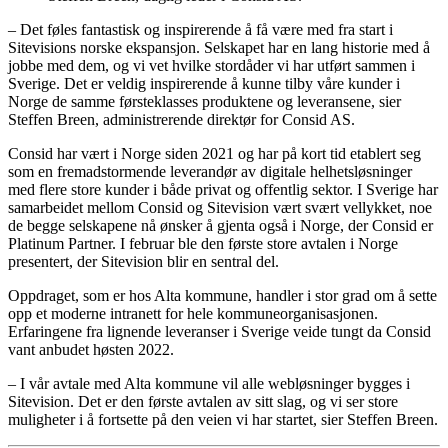
– Det føles fantastisk og inspirerende å få være med fra start i
Sitevisions norske ekspansjon. Selskapet har en lang historie med å
jobbe med dem, og vi vet hvilke stordåder vi har utført sammen i
Sverige. Det er veldig inspirerende å kunne tilby våre kunder i
Norge de samme førsteklasses produktene og leveransene, sier
Steffen Breen, administrerende direktør for Consid AS.
Consid har vært i Norge siden 2021 og har på kort tid etablert seg
som en fremadstormende leverandør av digitale helhetsløsninger
med flere store kunder i både privat og offentlig sektor. I Sverige har
samarbeidet mellom Consid og Sitevision vært svært vellykket, noe
de begge selskapene nå ønsker å gjenta også i Norge, der Consid er
Platinum Partner. I februar ble den første store avtalen i Norge
presentert, der Sitevision blir en sentral del.
Oppdraget, som er hos Alta kommune, handler i stor grad om å sette
opp et moderne intranett for hele kommuneorganisasjonen.
Erfaringene fra lignende leveranser i Sverige veide tungt da Consid
vant anbudet høsten 2022.
– I vår avtale med Alta kommune vil alle webløsninger bygges i
Sitevision. Det er den første avtalen av sitt slag, og vi ser store
muligheter i å fortsette på den veien vi har startet, sier Steffen Breen.