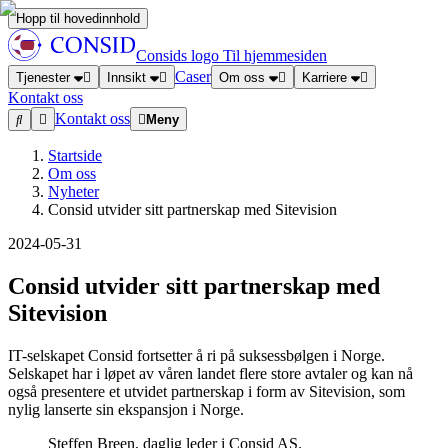
Hopp til hovedinnhold
Consids logo
Til hjemmesiden
Caser
Tjenester
Innsikt
Om oss
Karriere
Kontakt oss
Kontakt oss
Meny
Startside
Om oss
Nyheter
Consid utvider sitt partnerskap med Sitevision
2024-05-31
Consid utvider sitt partnerskap med
Sitevision
IT-selskapet Consid fortsetter å ri på suksessbølgen i Norge.
Selskapet har i løpet av våren landet flere store avtaler og kan nå
også presentere et utvidet partnerskap i form av Sitevision, som
nylig lanserte sin ekspansjon i Norge.
Steffen Breen, daglig leder i Consid AS.