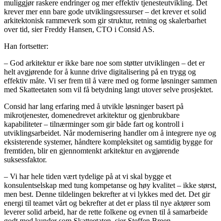
muliggjør raskere endringer og mer effektiv tjenesteutvikling. Det
krever mer enn bare gode utviklingsressurser – det krever et solid
arkitektonisk rammeverk som gir struktur, retning og skalerbarhet
over tid, sier Freddy Hansen, CTO i Consid AS.
Han fortsetter:
– God arkitektur er ikke bare noe som støtter utviklingen – det er
helt avgjørende for å kunne drive digitalisering på en trygg og
effektiv måte. Vi ser frem til å være med og forme løsninger sammen
med Skatteetaten som vil få betydning langt utover selve prosjektet.
Consid har lang erfaring med å utvikle løsninger basert på
mikrotjenester, domenedrevet arkitektur og gjenbrukbare
kapabiliteter – tilnærminger som gir både fart og kontroll i
utviklingsarbeidet. Når modernisering handler om å integrere nye og
eksisterende systemer, håndtere kompleksitet og samtidig bygge for
fremtiden, blir en gjennomtenkt arkitektur en avgjørende
suksessfaktor.
– Vi har hele tiden vært tydelige på at vi skal bygge et
konsulentselskap med tung kompetanse og høy kvalitet – ikke størst,
men best. Denne tildelingen bekrefter at vi lykkes med det. Det gir
energi til teamet vårt og bekrefter at det er plass til nye aktører som
leverer solid arbeid, har de rette folkene og evnen til å samarbeide
godt med kunder som Skatteetaten, sier Steffen Breen.