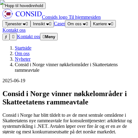
Hopp til hovedinnhold
Consids logo
Til hjemmesiden
Caser
Tjenester
Innsikt
Om oss
Karriere
Kontakt oss
Kontakt oss
Meny
Startside
Om oss
Nyheter
Consid i Norge vinner nøkkelområder i Skatteetatens
rammeavtale
2025-06-19
Consid i Norge vinner nøkkelområder i
Skatteetatens rammeavtale
Consid i Norge har blitt tildelt to av de mest sentrale områdene i
Skatteetatens nye rammeavtale for konsulenttjenester: arkitektur og
systemutvikling i .NET. Avtalen løper over fire år og er en av de
største og mest konkurranseutsatte på det norske markedet.