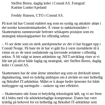
Steffen Breen, daglig leder i Consid AS. Fotograf:
Katrine Lunke/Apeland
Freddy Hansen, CTO i Consid AS.
På kort tid har Consid etablert seg som en synlig og attraktiv aktør i
det norske konsulentmarkedet. Å vinne to nøkkelområder i
Skatteetatens rammeavtale befester selskapets posisjon som en
strategisk teknologipartner for offentlig sektor.
– Vi ser dette som en sterk anerkjennelse av det vi har bygget opp i
Consid Norge. På bare tre år har vi gått fra å være nyetablerte til å
vinne en av de mest omfattende og krevende avtalene i offentlig
sektor. Å bli valgt ut innen arkitektur og .NET-utvikling viser at vi
blir tatt på alvor både faglig og strategisk, sier Steffen Breen, daglig
leder i Consid AS.
Skatteetaten har de siste årene utmerket seg som en drivkraft innen
digitalisering, med en tydelig ambisjon om å utvikle en mer helhetlig
og fleksibel IT-arkitektur. Målet er å skape bedre tjenester for både
innbyggere og næringsliv – raskere og mer effektivt.
– Skatteetaten står foran et betydelig teknologisk løft, og vi ser frem
til å bidra med vår arkitekturfaglige kompetanse. Etaten har vært
tydelig på behovet for en helhetlig og fleksibel IT-arkitektur som