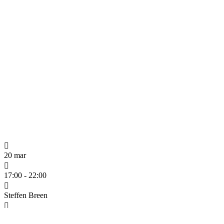
20 mar
17:00 - 22:00
Steffen Breen
Karl Johans gt. 16 C, 0154 Oslo, Norge