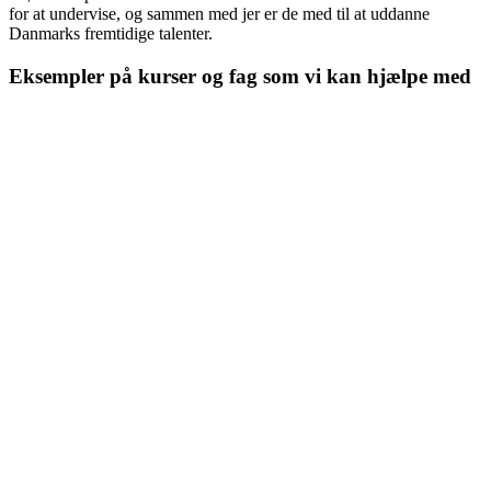
for at undervise, og sammen med jer er de med til at uddanne
Danmarks fremtidige talenter.
Eksempler på kurser og fag som vi kan hjælpe med
IT projektledelse/ Agile leadership (så som SAFe, Scrum)
Digitalisering inden for flere industrier
Legalt / love og regulationer inden for IT
UX writing og UX Design Thinking
Tilgængelighed
Cloud løsninger (Azure, AWS, Google)
Salesforce
Cyber og informationssikkerhed
Java
HTML/CSS
Javascript
SQL
React
Python
C#
SOAP
Node.js
Business intelligence så som PowerBI
Brand strategi