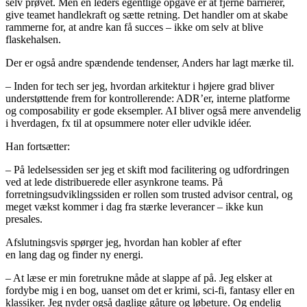
selv prøvet. Men en leders egentlige opgave er at fjerne barrierer,
give teamet handlekraft og sætte retning. Det handler om at skabe
rammerne for, at andre kan få succes – ikke om selv at blive
flaskehalsen.
Der er også andre spændende tendenser, Anders har lagt mærke til.
– Inden for tech ser jeg, hvordan arkitektur i højere grad bliver
understøttende frem for kontrollerende: ADR’er, interne platforme
og composability er gode eksempler. AI bliver også mere anvendelig
i hverdagen, fx til at opsummere noter eller udvikle idéer.
Han fortsætter:
– På ledelsessiden ser jeg et skift mod facilitering og udfordringen
ved at lede distribuerede eller asynkrone teams. På
forretningsudviklingssiden er rollen som trusted advisor central, og
meget vækst kommer i dag fra stærke leverancer – ikke kun
presales.
Afslutningsvis spørger jeg, hvordan han kobler af efter
en lang dag og finder ny energi.
– At læse er min foretrukne måde at slappe af på. Jeg elsker at
fordybe mig i en bog, uanset om det er krimi, sci-fi, fantasy eller en
klassiker. Jeg nyder også daglige gåture og løbeture. Og endelig