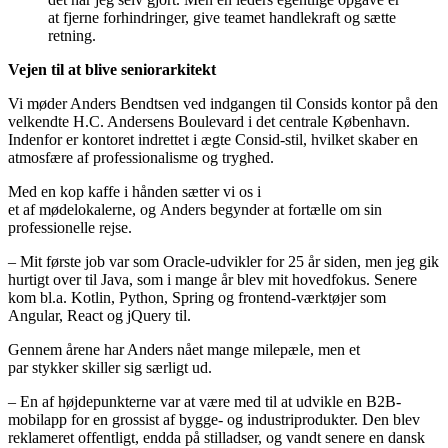
at fjerne forhindringer, give teamet handlekraft og sætte
retning.
Vejen til at blive seniorarkitekt
Vi møder Anders Bendtsen ved indgangen til Consids kontor på den
velkendte H.C. Andersens Boulevard i det centrale København.
Indenfor er kontoret indrettet i ægte Consid-stil, hvilket skaber en
atmosfære af professionalisme og tryghed.
Med en kop kaffe i hånden sætter vi os i
et af mødelokalerne, og Anders begynder at fortælle om sin
professionelle rejse.
– Mit første job var som Oracle-udvikler for 25 år siden, men jeg gik
hurtigt over til Java, som i mange år blev mit hovedfokus. Senere
kom bl.a. Kotlin, Python, Spring og frontend-værktøjer som
Angular, React og jQuery til.
Gennem årene har Anders nået mange milepæle, men et
par stykker skiller sig særligt ud.
– En af højdepunkterne var at være med til at udvikle en B2B-
mobilapp for en grossist af bygge- og industriprodukter. Den blev
reklameret offentligt, endda på stilladser, og vandt senere en dansk