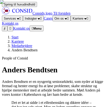
Spring til huvudindhold
Consids logo
Til forsiden
Cases
Services
Indsigter
Om os
Karriere
Kontakt os
Kontakt os
Menu
Start
Karriere
Medarbejdere
Anders Bendtsen
People of Consid
Anders Bendtsen
Anders Bendtsen er en nysgerrig seniorarkitekt, som nyder at kigge
fremad og henter energi fra at løse problemer, skabe struktur og
hjælpe mennesker med at arbejde bedre sammen. Mød Anders på
vores kontor i København og lær ham bedre at kende.
Det er let at sidde i et elfenbenstårn og diktere idéer –
det har jeg selv gjort. Men en leders egentlige opgave er