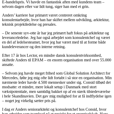
E-handelspris. Vi havde en fantastisk aften med kundens team –
selvom dagen efter var lidt tung, siger han med et grin.
Anders’ karriere har primært været centreret omkring
konsulentarbejde, hvor han har skiftet mellem udvikling, arkitektur,
teknisk projektledelse og presales.
– De seneste syv-otte år har jeg primært haft fokus på arkitektur og
leveranceledelse. Jeg har også arbejdet som konsulentchef og været
en del af ledelsesteamet, hvor jeg har været med til at forme både
kundeleverancer og den interne retning.
Efter 17 år hos Lector, en mindre dansk konsulentvirksomhed,
skiftede Anders til EPAM – en enorm organisation med over 55.000
ansatte.
– Selvom jeg havde meget frihed som Global Solution Architect for
Mercedes, følte jeg mig ofte lidt fortabt i så stor en organisation. Min
nærmeste leder havde 4.500 mennesker under sig. Consid tilbød det
modsatte: et mindre, mere lokalt setup i Danmark med stort
vækstpotentiale, men samtidig bakket op af en stærk tilstedeværelse
i hele Skandinavien. Det gav mig mulighed for at få indflydelse igen
– noget jeg virkelig sætter pris på.
I dag er Anders seniorarkitekt og konsulentchef hos Consid, hvor
han arbejder som teamlead på et projekt for et energiselskab. Hans