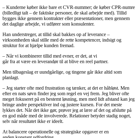
– Kunderne køber ikke bare et CVR-nummer; de køber CPR-numre
(billedligt talt – de faktiske personer, de skal arbejde med). Tillid
bygges ikke gennem kontrakter eller præsentationer, men gennem
det daglige arbejde, vi udfører som konsulenter.
Han understreger, at tillid skal bakkes op af leverance –
virksomheden skal stille med de rette kompetencer, indsigt og
struktur for at hjælpe kunden fremad.
– Når vi kombinerer tillid med evner, er det, at vi
går fra at være en leverandør til at blive en reel partner.
Men tilbageslag er uundgåelige, og tingene går ikke altid som
planlagt.
– Jeg starter ofte med frustration og tænker, at det er håbløst. Men
efter en nats søvn finder jeg som regel en vej frem. Jeg bliver ofte
meget fokuseret på en bestemt løsning, men med lidt afstand kan jeg
bringe andre perspektiver ind og justere kursen. For det meste
lykkes det. Når det ikke gør, prøver jeg at lære af det og afslutte på
en god måde med de involverede. Relationer betyder stadig noget,
selv når resultatet ikke er ideelt.
At balancere operationelle og strategiske opgaver er en
anden konstant udfordring.