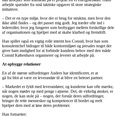
arbejde spænder fra små taktiske opgaver til store strategiske
initiativer.
– Det er en type miljø, hvor der er brug for struktur, men hvor den
ikke altid findes – og det passer mig godt. Jeg træder ofte ind i
lederroller, hvor jeg fungerer som brobygger mellem forskellige dele
af organisationen og hjælper med at skabe klarhed og fremdrift.
Han spiller også en vigtig rolle internt hos Consid, hvor han som
konsulentchef bidrager til både kontormiljøet og presales noget der
giver ham mulighed for at forbinde kundens behov med den måde
Consid København organiserer og leverer sit arbejde på.
At opbygge relationer
En af de største udfordringer Anders har identificeret, er at
gå fra blot at være en leverandør til at blive en betroet partner.
– Markedet er fyldt med leverandører, og kunderne kan ofte mærke,
når nogen møder op med penge i øjnene. Det, de virkelig ønsker, er
nogen, de kan stole på – nogen, der forstår deres udfordringer,
bringer de rette mennesker og kompetencer til bordet og reelt
hjælper dem med at løse deres problemer.
Han fortsætter: