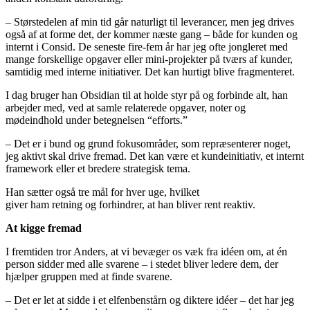
– Størstedelen af min tid går naturligt til leverancer, men jeg drives
også af at forme det, der kommer næste gang – både for kunden og
internt i Consid. De seneste fire-fem år har jeg ofte jongleret med
mange forskellige opgaver eller mini-projekter på tværs af kunder,
samtidig med interne initiativer. Det kan hurtigt blive fragmenteret.
I dag bruger han Obsidian til at holde styr på og forbinde alt, han
arbejder med, ved at samle relaterede opgaver, noter og
mødeindhold under betegnelsen “efforts.”
– Det er i bund og grund fokusområder, som repræsenterer noget,
jeg aktivt skal drive fremad. Det kan være et kundeinitiativ, et internt
framework eller et bredere strategisk tema.
Han sætter også tre mål for hver uge, hvilket
giver ham retning og forhindrer, at han bliver rent reaktiv.
At kigge fremad
I fremtiden tror Anders, at vi bevæger os væk fra idéen om, at én
person sidder med alle svarene – i stedet bliver ledere dem, der
hjælper gruppen med at finde svarene.
– Det er let at sidde i et elfenbenstårn og diktere idéer – det har jeg