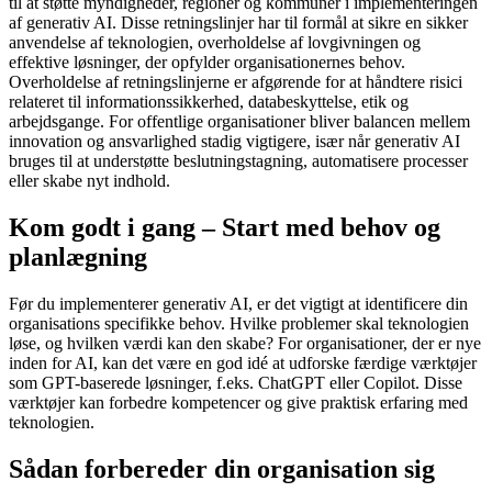
til at støtte myndigheder, regioner og kommuner i implementeringen
af generativ AI. Disse retningslinjer har til formål at sikre en sikker
anvendelse af teknologien, overholdelse af lovgivningen og
effektive løsninger, der opfylder organisationernes behov.
Overholdelse af retningslinjerne er afgørende for at håndtere risici
relateret til informationssikkerhed, databeskyttelse, etik og
arbejdsgange. For offentlige organisationer bliver balancen mellem
innovation og ansvarlighed stadig vigtigere, især når generativ AI
bruges til at understøtte beslutningstagning, automatisere processer
eller skabe nyt indhold.
Kom godt i gang – Start med behov og
planlægning
Før du implementerer generativ AI, er det vigtigt at identificere din
organisations specifikke behov. Hvilke problemer skal teknologien
løse, og hvilken værdi kan den skabe? For organisationer, der er nye
inden for AI, kan det være en god idé at udforske færdige værktøjer
som GPT-baserede løsninger, f.eks. ChatGPT eller Copilot. Disse
værktøjer kan forbedre kompetencer og give praktisk erfaring med
teknologien.
Sådan forbereder din organisation sig