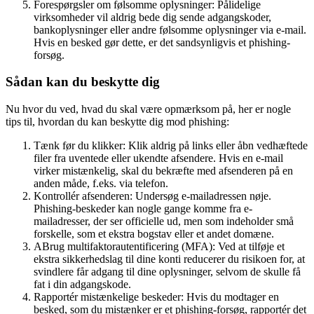
Forespørgsler om følsomme oplysninger: Pålidelige
virksomheder vil aldrig bede dig sende adgangskoder,
bankoplysninger eller andre følsomme oplysninger via e-mail.
Hvis en besked gør dette, er det sandsynligvis et phishing-
forsøg.
Sådan kan du beskytte dig
Nu hvor du ved, hvad du skal være opmærksom på, her er nogle
tips til, hvordan du kan beskytte dig mod phishing:
Tænk før du klikker: Klik aldrig på links eller åbn vedhæftede
filer fra uventede eller ukendte afsendere. Hvis en e-mail
virker mistænkelig, skal du bekræfte med afsenderen på en
anden måde, f.eks. via telefon.
Kontrollér afsenderen: Undersøg e-mailadressen nøje.
Phishing-beskeder kan nogle gange komme fra e-
mailadresser, der ser officielle ud, men som indeholder små
forskelle, som et ekstra bogstav eller et andet domæne.
ABrug multifaktorautentificering (MFA): Ved at tilføje et
ekstra sikkerhedslag til dine konti reducerer du risikoen for, at
svindlere får adgang til dine oplysninger, selvom de skulle få
fat i din adgangskode.
Rapportér mistænkelige beskeder: Hvis du modtager en
besked, som du mistænker er et phishing-forsøg, rapportér det