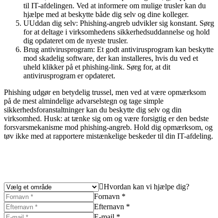
til IT-afdelingen. Ved at informere om mulige trusler kan du
hjælpe med at beskytte både dig selv og dine kolleger.
UUddan dig selv: Phishing-angreb udvikler sig konstant. Sørg
for at deltage i virksomhedens sikkerhedsuddannelse og hold
dig opdateret om de nyeste trusler.
Brug antivirusprogram: Et godt antivirusprogram kan beskytte
mod skadelig software, der kan installeres, hvis du ved et
uheld klikker på et phishing-link. Sørg for, at dit
antivirusprogram er opdateret.
Phishing udgør en betydelig trussel, men ved at være opmærksom
på de mest almindelige advarselstegn og tage simple
sikkerhedsforanstaltninger kan du beskytte dig selv og din
virksomhed. Husk: at tænke sig om og være forsigtig er den bedste
forsvarsmekanisme mod phishing-angreb. Hold dig opmærksom, og
tøv ikke med at rapportere mistænkelige beskeder til din IT-afdeling.
Hvordan kan vi hjælpe dig?
Fornavn *
Efternavn *
E-mail *