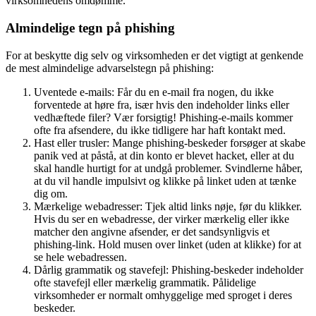
virksomhedens omdømme.
Almindelige tegn på phishing
For at beskytte dig selv og virksomheden er det vigtigt at genkende
de mest almindelige advarselstegn på phishing:
Uventede e-mails: Får du en e-mail fra nogen, du ikke
forventede at høre fra, især hvis den indeholder links eller
vedhæftede filer? Vær forsigtig! Phishing-e-mails kommer
ofte fra afsendere, du ikke tidligere har haft kontakt med.
Hast eller trusler: Mange phishing-beskeder forsøger at skabe
panik ved at påstå, at din konto er blevet hacket, eller at du
skal handle hurtigt for at undgå problemer. Svindlerne håber,
at du vil handle impulsivt og klikke på linket uden at tænke
dig om.
Mærkelige webadresser: Tjek altid links nøje, før du klikker.
Hvis du ser en webadresse, der virker mærkelig eller ikke
matcher den angivne afsender, er det sandsynligvis et
phishing-link. Hold musen over linket (uden at klikke) for at
se hele webadressen.
Dårlig grammatik og stavefejl: Phishing-beskeder indeholder
ofte stavefejl eller mærkelig grammatik. Pålidelige
virksomheder er normalt omhyggelige med sproget i deres
beskeder.