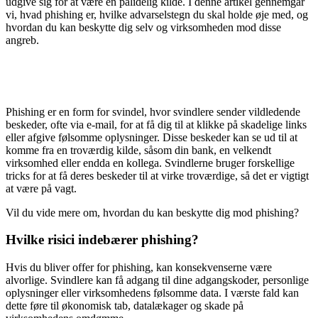
udgive sig for at være en pålidelig kilde. I denne artikel gennemgår
vi, hvad phishing er, hvilke advarselstegn du skal holde øje med, og
hvordan du kan beskytte dig selv og virksomheden mod disse
angreb.
Phishing er en form for svindel, hvor svindlere sender vildledende
beskeder, ofte via e-mail, for at få dig til at klikke på skadelige links
eller afgive følsomme oplysninger. Disse beskeder kan se ud til at
komme fra en troværdig kilde, såsom din bank, en velkendt
virksomhed eller endda en kollega. Svindlerne bruger forskellige
tricks for at få deres beskeder til at virke troværdige, så det er vigtigt
at være på vagt.
Vil du vide mere om, hvordan du kan beskytte dig mod phishing?
Hvilke risici indebærer phishing?
Hvis du bliver offer for phishing, kan konsekvenserne være
alvorlige. Svindlere kan få adgang til dine adgangskoder, personlige
oplysninger eller virksomhedens følsomme data. I værste fald kan
dette føre til økonomisk tab, datalækager og skade på